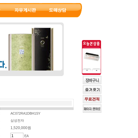
:
AC072RA1DBH1SY
:
삼성전자
:
1,520,000원
:
EA