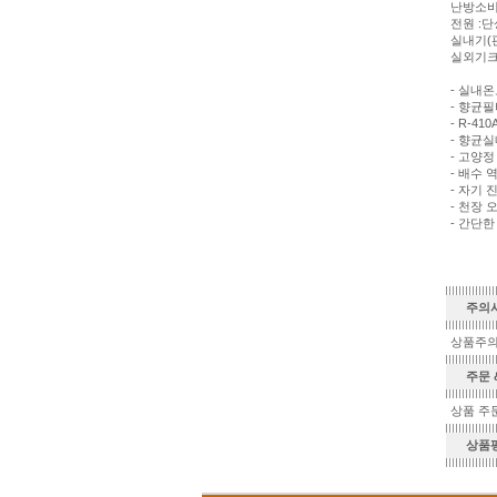
난방소비전력
전원 :단상
실내기(판넬
실외기크기(
- 실내
- 향균필
- R-4
- 향균
- 고양정
- 배수 
- 자기 
- 천장 
- 간단
주의
상품주
주문 &
상품 주문
상품