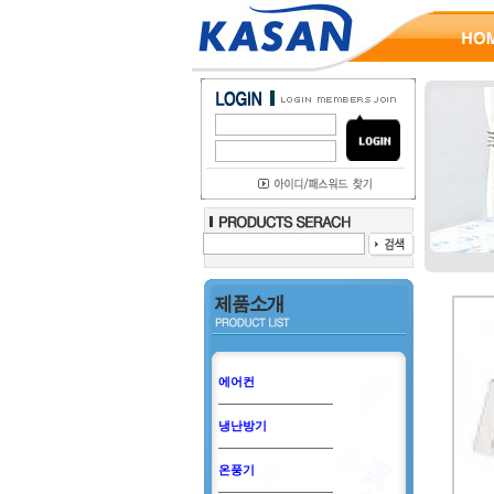
에어컨
냉난방기
온풍기