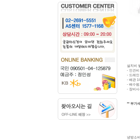
설치비 
- 인건비 :
- 드레인 :
- 배관 1
- 배수
- 장비
** 부가세
냉방소비전