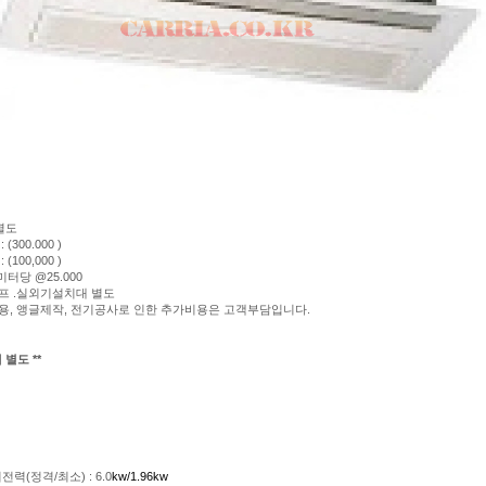
별도
 (300.000 )
 (100,000 )
미터당 @25.000
펌프 .실외기설치대 별도
사용, 앵글제작, 전기공사로 인한 추가비용은 고객부담입니다.
 별도 **
력(정격/최소) : 6.0
kw/
1.96kw