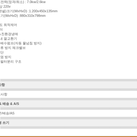
(정격/최소) : 7.0kw/2.6kw
 220v
)크기(WxHxD) :1.200x450x135mm
WxHxD) :880x310x798mm
온도 최적제어
터
10A 친환경냉매
실내 열교환기
 배수펌프(자동 물넘침 방지)
역류 방지 체크밸브
진단
오염 방지
한 필터분리 구조
사항
의사항
 배송 & A/S
/배송/AS
평 쓰기