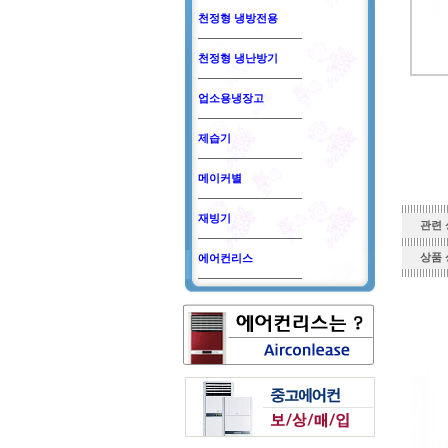
천정형 냉방전용
천정형 냉난방기
업소용냉장고
제습기
메이커별
재빙기
관련 
상품 
에어컨리스