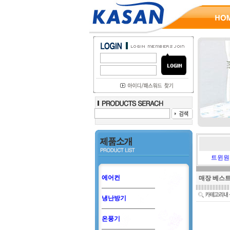
트윈원
에어컨
매장 베스
냉난방기
온풍기