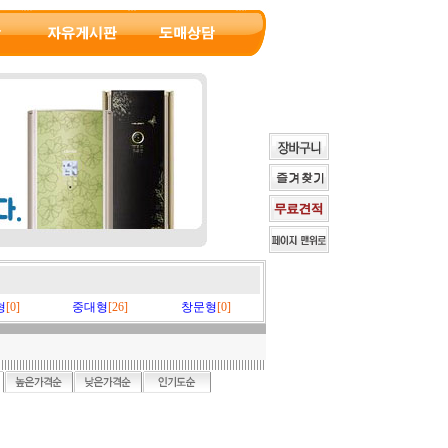
형
[0]
중대형
[26]
창문형
[0]