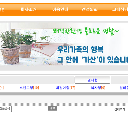
멀티형
[4]
스텐드형
[10]
벽걸이형
[17]
액자형
[0]
멀티
트