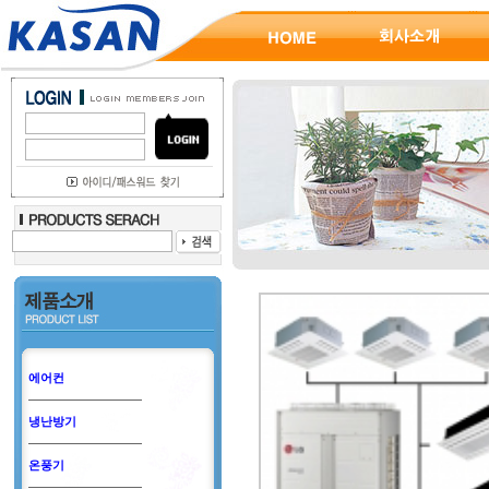
에어컨
냉난방기
온풍기