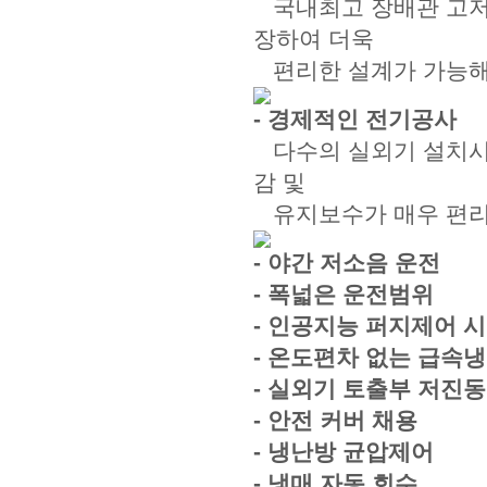
국내최고 장배관 고저차
장하여 더욱
편리한 설계가 가능해
- 경제적인 전기공사
다수의 실외기 설치시,
감 및
유지보수가 매우 편리
- 야간 저소음 운전
- 폭넓은 운전범위
- 인공지능 퍼지제어 
- 온도편차 없는 급속
- 실외기 토출부 저진동
- 안전 커버 채용
- 냉난방 균압제어
- 냉매 자동 회수