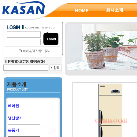
에어컨
냉난방기
온풍기