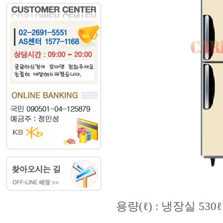
용량(ℓ) : 냉장실 530ℓ