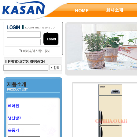
에어컨
냉난방기
온풍기