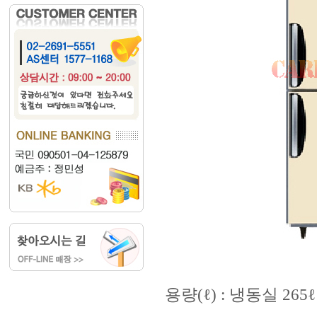
용량(ℓ) : 냉동실 265ℓ