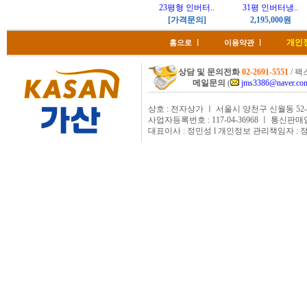
23평형 인버터..
31평 인버터냉..
[가격문의]
2,195,000원
개인
홈으로
ㅣ
이용약관
ㅣ
상담 및 문의전화
02-2691-5551
/ 팩스
메일문의
(
jms3386@naver.co
상호 : 전자상가 ㅣ 서울시 양천구 신월동 52-
사업자등록번호 : 117-04-36968 ㅣ 통신판매
대표이사 : 정민성 l 개인정보 관리책임자 : 