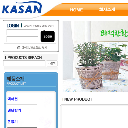
에어컨
냉난방기
온풍기