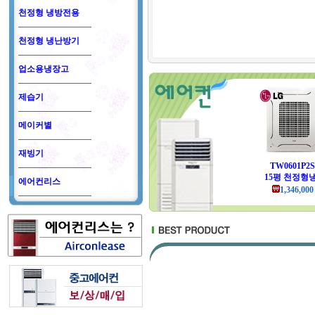
천정형 냉방전용
천정형 냉난방기
업소용냉장고
제습기
메이커별
재빙기
TW0601P2S
15평 천정형냉
에어컨리스
1,346,000